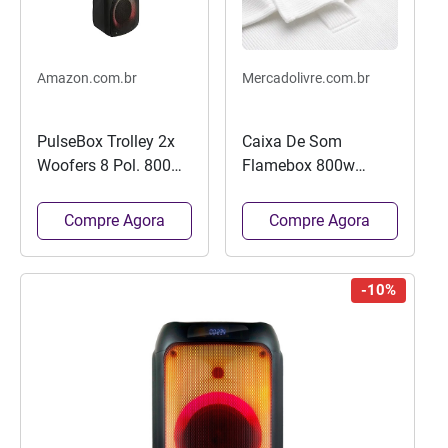
Amazon.com.br
Mercadolivre.com.br
PulseBox Trolley 2x
Caixa De Som
Woofers 8 Pol. 800w
Flamebox 800w
RMS Pulse - SP505
Pulse Sp503out
[remanufaturado]
Compre Agora
Compre Agora
-10%