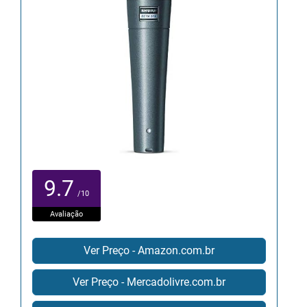
9.7
/10
Avaliação
Ver Preço - Amazon.com.br
Ver Preço - Mercadolivre.com.br