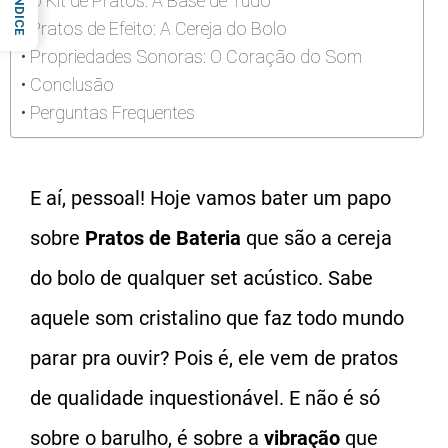
O Kit de Pratos: A Base de Tudo
ÍNDICE
Pratos de Efeito: A Cereja do Bolo
Propriedades Sonoras: O Coração do Som
Conclusão
Perguntas Frequentes
E aí, pessoal! Hoje vamos bater um papo
sobre
Pratos de Bateria
que são a cereja
do bolo de qualquer set acústico. Sabe
aquele som cristalino que faz todo mundo
parar pra ouvir? Pois é, ele vem de pratos
de qualidade inquestionável. E não é só
sobre o barulho, é sobre a
vibração
que