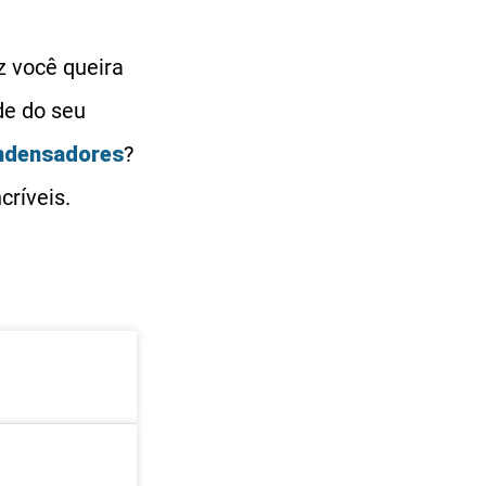
z você queira
de do seu
ndensadores
?
críveis.