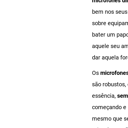
microfones d
bem nos seus
sobre equipam
bater um pap
aquele seu am
dar aquela for
Os
microfone
são robustos, 
essência,
sem 
começando e n
mesmo que seu