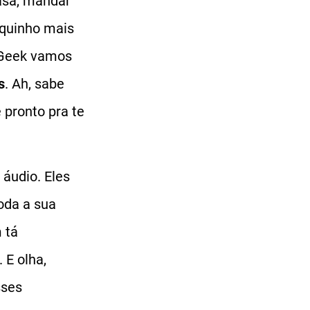
asa, mandar
quinho mais
o Geek vamos
s
. Ah, sabe
pronto pra te
áudio. Eles
toda a sua
 tá
 E olha,
sses