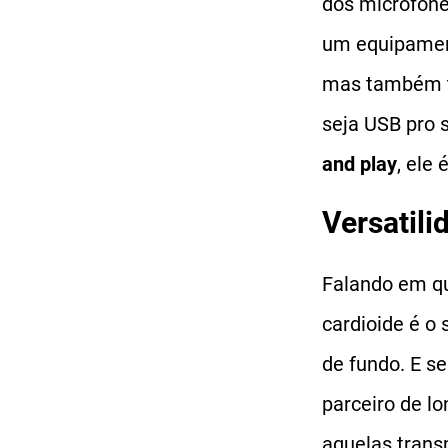
dos microfone
um equipament
mas também 
seja USB pro 
and play
, ele
Versatil
Falando em qu
cardioide é o
de fundo. E s
parceiro de l
aquelas trans