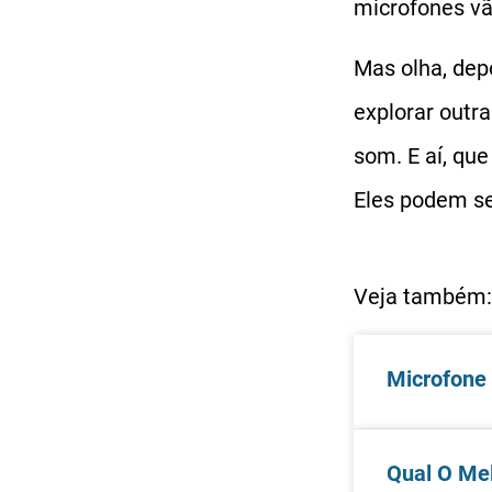
microfones vã
Mas olha, dep
explorar outr
som. E aí, que
Eles podem se
Veja também:
Microfone
Qual O Mel