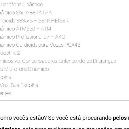
Microfone Dinâmico
inâmico Shure BETA 57A
Cardióide E835-S – SENNHEISER
Dinâmico ATM650 – ATM
inâmico Profissional D7 – AKG
inâmico Cardioide para Vozes PGA48
adosh K-2
micos vs. Condensadores: Entendendo as Diferenças
eu Microfone Dinâmico
colha
Voz, Sua Escolha
entes
Como vocês estão? Se você está procurando
pelos