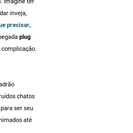
B
. Imagine ter
ar inveja,
ue precisar
,
 pegada
plug
m complicação.
padrão
ruídos chatos
 para ser seu
animados até