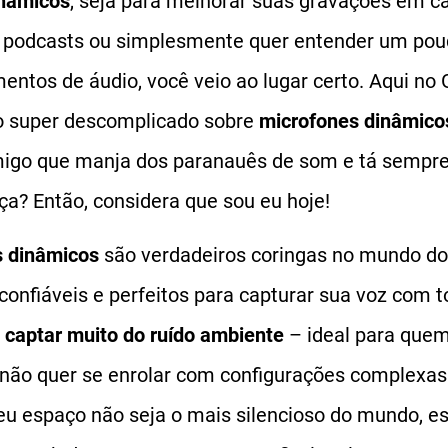
inâmicos
, seja para melhorar suas gravações em c
 podcasts ou simplesmente quer entender um pou
entos de áudio, você veio ao lugar certo. Aqui n
o super descomplicado sobre
microfones dinâmico
igo que manja dos paranauês de som e tá sempre 
ça? Então, considera que sou eu hoje!
s dinâmicos
são verdadeiros coringas no mundo do 
confiáveis e perfeitos para capturar sua voz com 
captar muito do ruído ambiente
– ideal para quem
ão quer se enrolar com configurações complexas.
 espaço não seja o mais silencioso do mundo, e