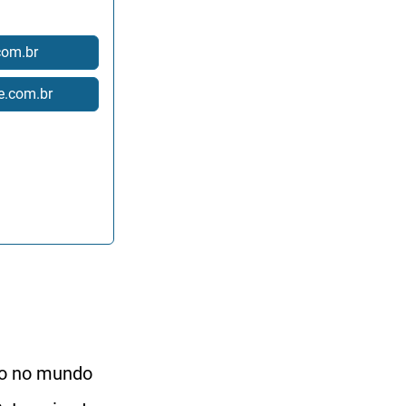
com.br
re.com.br
do no mundo