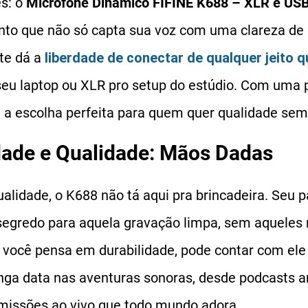
s: o
Microfone Dinâmico FIFINE K688 – XLR e US
o que não só capta sua voz com uma clareza de d
te dá a
liberdade de conectar de qualquer jeito q
seu laptop ou XLR pro setup do estúdio. Com uma
 é a escolha perfeita para quem quer qualidade se
idade e Qualidade: Mãos Dadas
alidade, o K688 não tá aqui pra brincadeira. Seu 
 segredo para aquela gravação limpa, sem aqueles 
e você pensa em durabilidade, pode contar com ele
onga data nas aventuras sonoras, desde podcasts 
missões ao vivo que todo mundo adora.