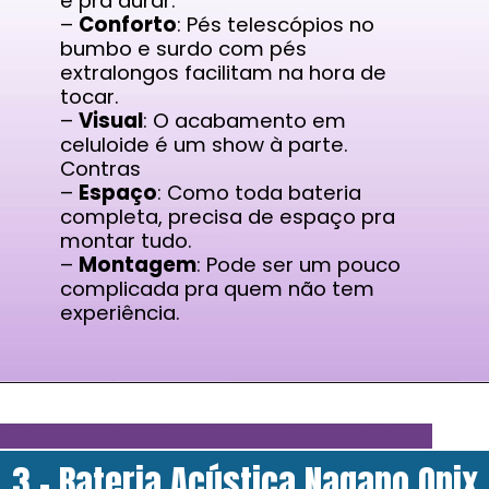
é pra durar.
–
Conforto
: Pés telescópios no
bumbo e surdo com pés
extralongos facilitam na hora de
tocar.
–
Visual
: O acabamento em
celuloide é um show à parte.
Contras
–
Espaço
: Como toda bateria
completa, precisa de espaço pra
montar tudo.
–
Montagem
: Pode ser um pouco
complicada pra quem não tem
experiência.
3 - Bateria Acústica Nagano Onix