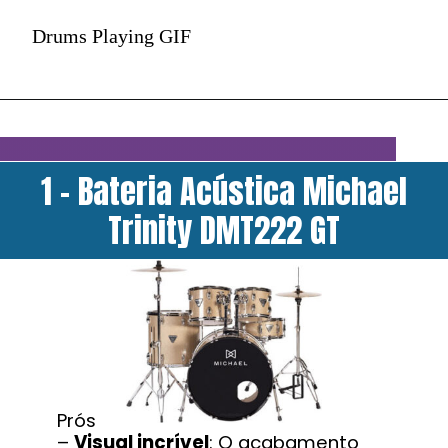
Drums Playing GIF
1 - Bateria Acústica Michael
Trinity DMT222 GT
Prós
–
Visual incrível
: O acabamento