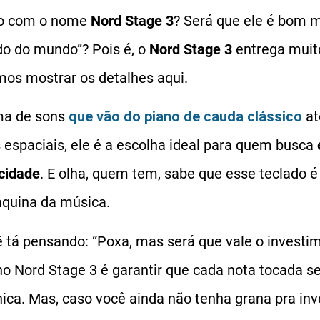
do com o nome
Nord Stage 3
? Será que ele é bom 
do do mundo”? Pois é, o
Nord Stage 3
entrega muit
os mostrar os detalhes aqui.
a de sons
que vão do piano de cauda clássico
at
s espaciais, ele é a escolha ideal para quem busca
icidade
. E olha, quem tem, sabe que esse teclado 
quina da música.
ê tá pensando: “Poxa, mas será que vale o investim
 no Nord Stage 3 é garantir que cada nota tocada 
nica. Mas, caso você ainda não tenha grana pra inv