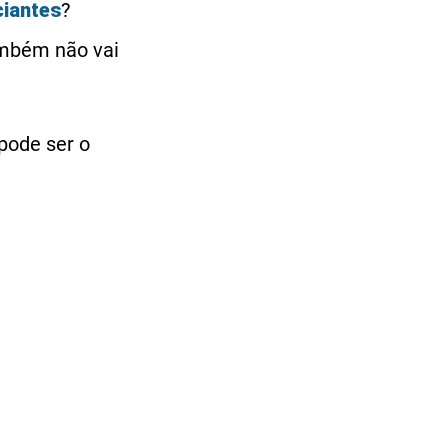
ciantes
?
ambém não vai
 pode ser o