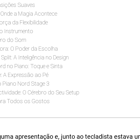
nsições Suaves
 Onde a Magia Acontece
orça da Flexibilidade
o Instrumento
ero do Som
nora: O Poder da Escolha
lit: A Inteligência no Design
rd no Piano: Toque e Sinta
e: A Expressão ao Pé
o Piano Nord Stage 3
ctividade: O Cérebro do Seu Setup
ara Todos os Gostos
lguma apresentação e, junto ao tecladista estava u