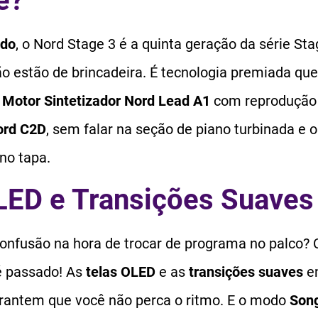
e?
udo
, o Nord Stage 3 é a quinta geração da série Sta
ão estão de brincadeira. É tecnologia premiada qu
o
Motor Sintetizador Nord Lead A1
com reprodução
ord C2D
, sem falar na seção de piano turbinada e o
no tapa.
LED e Transições Suaves
onfusão na hora de trocar de programa no palco?
 é passado! As
telas OLED
e as
transições suaves
en
rantem que você não perca o ritmo. E o modo
Song