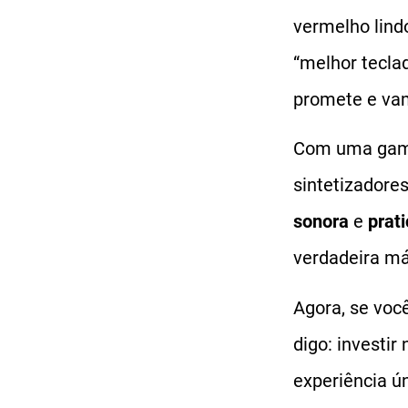
vermelho lin
“melhor tecla
promete e vam
Com uma gam
sintetizadore
sonora
e
prat
verdadeira má
Agora, se voc
digo: investir
experiência ú