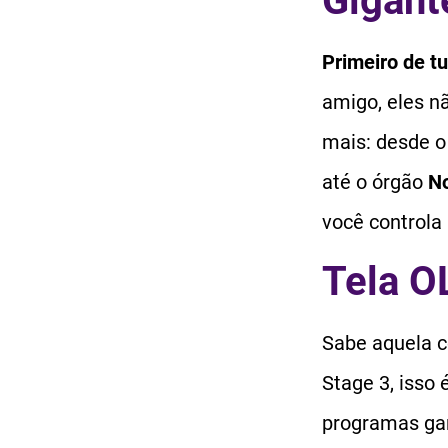
Gigant
Primeiro de t
amigo, eles n
mais: desde 
até o órgão
N
você controla 
Tela O
Sabe aquela c
Stage 3, isso
programas ga