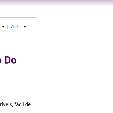
Violão
o Do
veis, fácil de