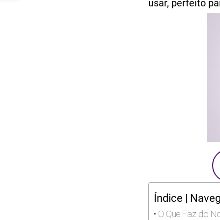
usar, perfeito p
Índice | Nave
O Que Faz do No