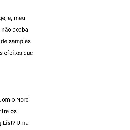
ge, e, meu
e não acaba
 de samples
s efeitos que
 Com o Nord
tre os
 List
? Uma