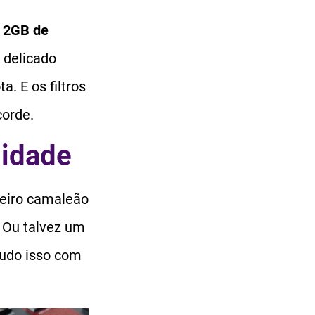
m
2GB de
 delicado
. E os filtros
corde.
lidade
eiro camaleão
 Ou talvez um
tudo isso com