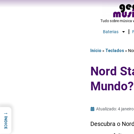
Tudo sobre música v
Baterias
Início
»
Teclados
»
Nor
Nord St
Mundo? 
Atualizado: 4 janeir
→
ÍNDICE
Descubra o Nord 