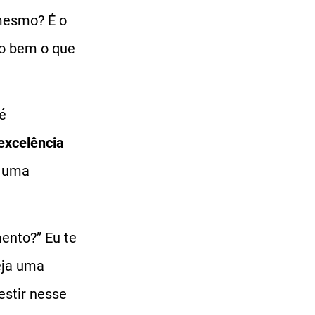
mesmo? É o
o bem o que
é
excelência
é uma
ento?” Eu te
seja uma
estir nesse