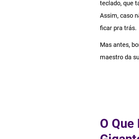
teclado, que 
Assim, caso n
ficar pra trás.
Mas antes, bor
maestro da s
O Que 