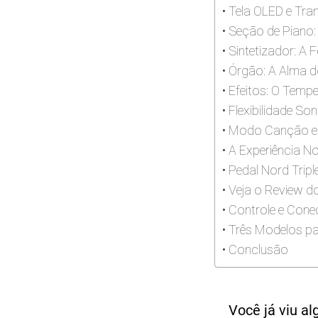
Tela OLED e Tra
Seção de Piano:
Sintetizador: A F
Órgão: A Alma d
Efeitos: O Temp
Flexibilidade So
Modo Canção e Sp
A Experiência No
Pedal Nord Tripl
Veja o Review d
Controle e Cone
Três Modelos p
Conclusão
Você já viu a