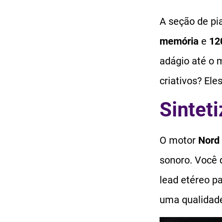
A seção de pi
memória
e
12
adágio até o 
criativos? El
Sinteti
O motor
Nord
sonoro. Você 
lead etéreo p
uma qualidade