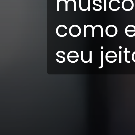
músico.
como e
seu jei