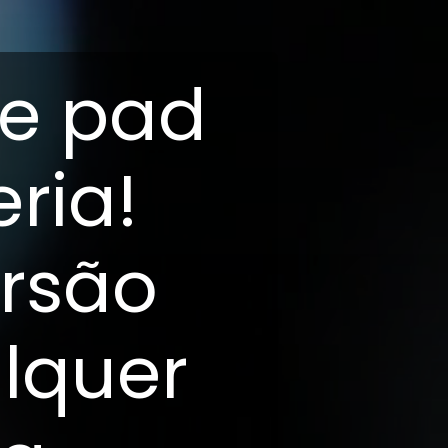
re pad
ria!
ersão
lquer