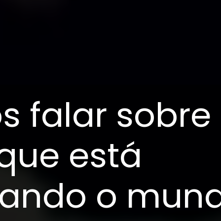
s falar sobr
 que está
nando o mun