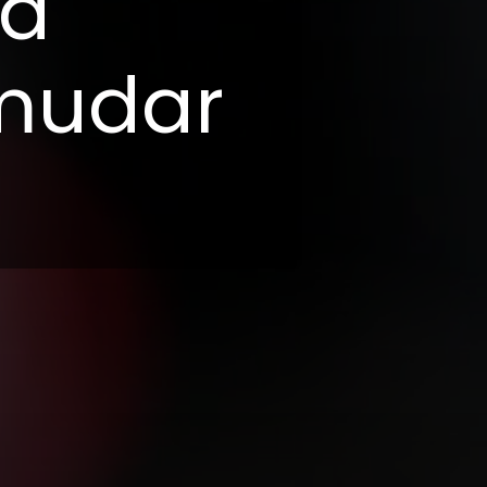
ja
mudar