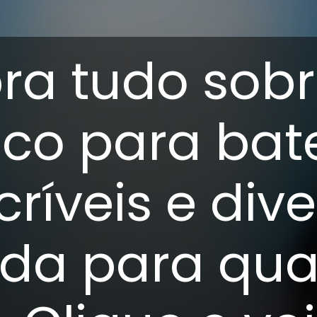
ra tudo sob
ico para bate
críveis e div
ida para qua