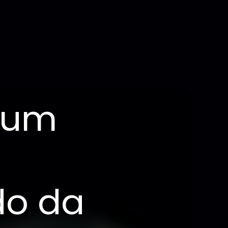
e um
do da