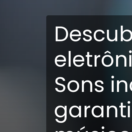
Descub
eletrôn
Sons in
garant