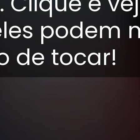
 Clique e ve
les podem 
to de tocar!