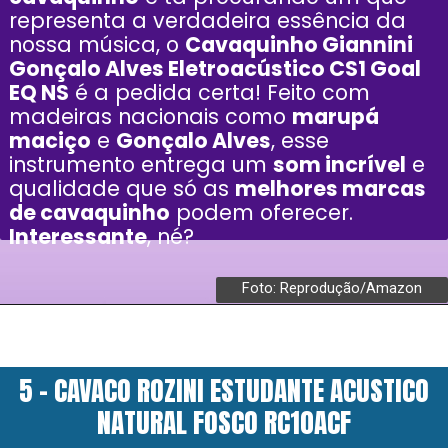
representa a verdadeira essência da
nossa música, o
Cavaquinho Giannini
Gonçalo Alves Eletroacústico CS1 Goal
EQ NS
é a pedida certa! Feito com
madeiras nacionais como
marupá
maciço
e
Gonçalo Alves
, esse
instrumento entrega um
som incrível
e
qualidade que só as
melhores marcas
de cavaquinho
podem oferecer.
Interessante
, né?
Foto: Reprodução/Amazon
5 - CAVACO ROZINI ESTUDANTE ACUSTICO
NATURAL FOSCO RC10ACF