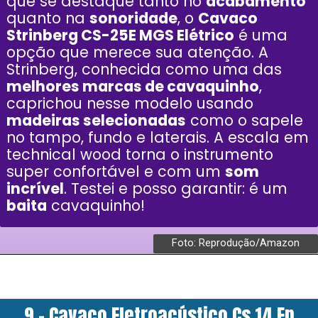
que se destaque tanto no
acabamento
quanto na
sonoridade
, o
Cavaco
Strinberg CS-25E MGS Elétrico
é uma
opção que merece sua atenção. A
Strinberg, conhecida como uma das
melhores marcas de cavaquinho
,
caprichou nesse modelo usando
madeiras selecionadas
como o sapele
no tampo, fundo e laterais. A escala em
technical wood torna o instrumento
super confortável e com um
som
incrível
. Testei e posso garantir: é um
baita
cavaquinho!
Foto: Reprodução/Amazon
9 - Cavaco Eletroacústico Cs 14 Ep