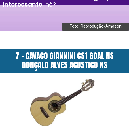
Interessante
, né?
Foto: Reprodução/Amazon
7 - CAVACO GIANNINI CS1 GOAL NS
GONÇALO ALVES ACUSTICO NS