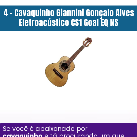
4 - Cavaquinho Giannini Gonçalo Alves
Eletroacústico CS1 Goal EQ NS
Se você é apaixonado por
cavaquinho
e tá procurando um que